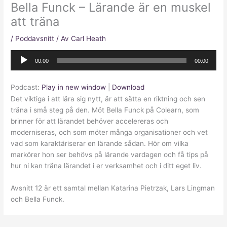
Bella Funck – Lärande är en muskel
att träna
/
Poddavsnitt
/ Av
Carl Heath
Ljudspelare
00:00
00:00
Podcast:
Play in new window
|
Download
Det viktiga i att lära sig nytt, är att sätta en riktning och sen
träna i små steg på den. Möt Bella Funck på Colearn, som
brinner för att lärandet behöver accelereras och
moderniseras, och som möter många organisationer och vet
vad som karaktäriserar en lärande sådan. Hör om vilka
markörer hon ser behövs på lärande vardagen och få tips på
hur ni kan träna lärandet i er verksamhet och i ditt eget liv.
Avsnitt 12 är ett samtal mellan Katarina Pietrzak, Lars Lingman
och Bella Funck.