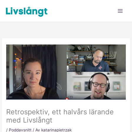
Hoppa
till
innehåll
Retrospektiv, ett halvårs lärande
med Livslångt
/
Poddavsnitt
/ Av
katarinapietrzak