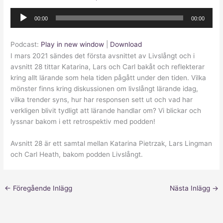
Ljudspelare
00:00
00:00
Podcast:
Play in new window
|
Download
I mars 2021 sändes det första avsnittet av Livslångt och i
avsnitt 28 tittar Katarina, Lars och Carl bakåt och reflekterar
kring allt lärande som hela tiden pågått under den tiden. Vilka
mönster finns kring diskussionen om livslångt lärande idag,
vilka trender syns, hur har responsen sett ut och vad har
verkligen blivit tydligt att lärande handlar om? Vi blickar och
lyssnar bakom i ett retrospektiv med podden!
Avsnitt 28 är ett samtal mellan Katarina Pietrzak, Lars Lingman
och Carl Heath, bakom podden Livslångt.
←
Föregående Inlägg
Nästa Inlägg
→