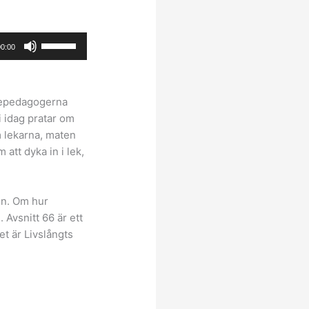
Använd
00:00
upp/ner-
piltangenterna
för
olepedagogerna
att
i idag pratar om
höja
m lekarna, maten
eller
att dyka in i lek,
sänka
volymen.
nn. Om hur
 Avsnitt 66 är ett
t är Livslångts