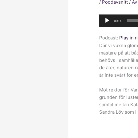
/
Poddavsnitt
/ A
Ljudspelare
00:00
Podcast:
Play in
Där vi vuxna glöm
mästare på att båd
behövs i samhälle
de äter, naturen r
är inte svårt för 
Möt rektor för Va
grunden för lusten
samtal mellan Kat
Sandra Löv som i 