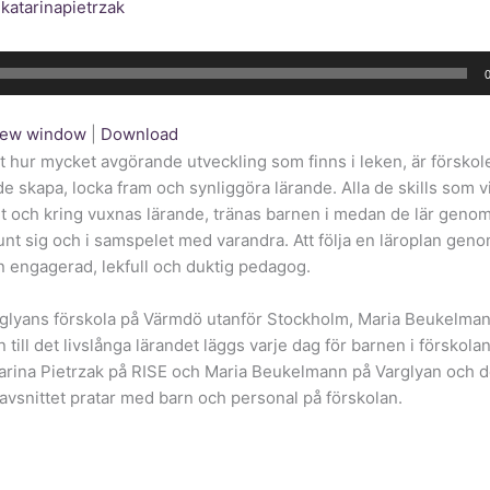
v
katarinapietrzak
 new window
|
Download
t hur mycket avgörande utveckling som finns i leken, är försk
e skapa, locka fram och synliggöra lärande. Alla de skills som v
t och kring vuxnas lärande, tränas barnen i medan de lär geno
unt sig och i samspelet med varandra. Att följa en läroplan genom 
en engagerad, lekfull och duktig pedagog.
rglyans förskola på Värmdö utanför Stockholm, Maria Beukelma
 till det livslånga lärandet läggs varje dag för barnen i förskolan.
arina Pietrzak på RISE och Maria Beukelmann på Varglyan och de
avsnittet pratar med barn och personal på förskolan.