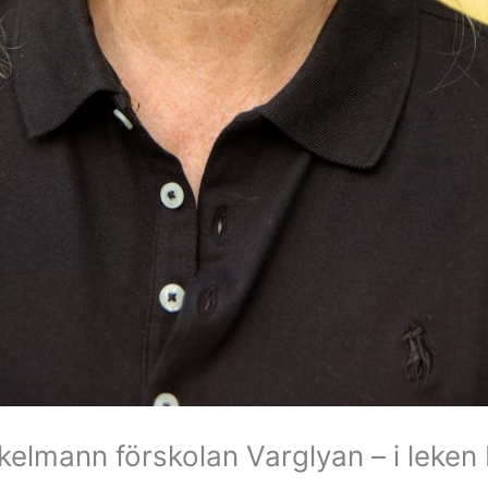
elmann förskolan Varglyan – i leken b