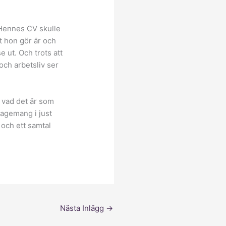
piltangenterna
för
 Hennes CV skulle
att
t hon gör är och
höja
e ut. Och trots att
eller
 och arbetsliv ser
sänka
volymen.
h vad det är som
gagemang i just
 och ett samtal
Nästa Inlägg
→