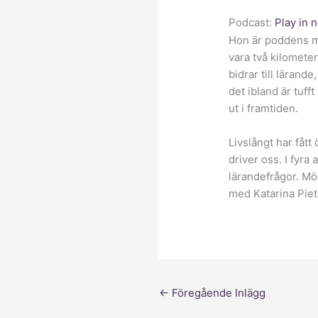
Podcast:
Play in
Hon är poddens ma
vara två kilometer
bidrar till lärand
det ibland är tuff
ut i framtiden.
Livslångt har fåt
driver oss. I fyra
lärandefrågor. Mö
med Katarina Piet
←
Föregående Inlägg