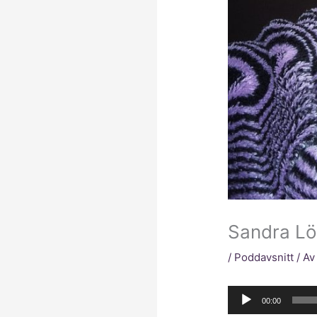
Sandra Löv
/
Poddavsnitt
/ A
Ljudspelare
00:00