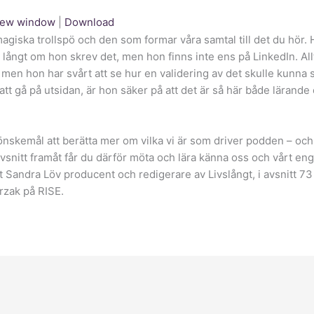
 new window
|
Download
giska trollspö och den som formar våra samtal till det du hör.
 långt om hon skrev det, men hon finns inte ens på LinkedIn. All
e, men hon har svårt att se hur en validering av det skulle kunna s
t att gå på utsidan, är hon säker på att det är så här både lärande
t önskemål att berätta mer om vilka vi är som driver podden – oc
 avsnitt framåt får du därför möta och lära känna oss och vårt en
t Sandra Löv producent och redigerare av Livslångt, i avsnitt 73
rzak på RISE.