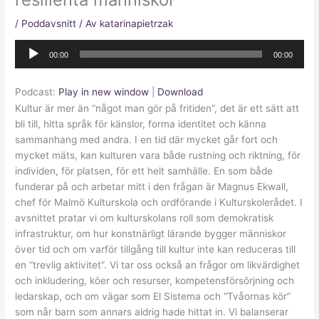
/
Poddavsnitt
/ Av
katarinapietrzak
Ljudspelare
00:00
00:00
Podcast:
Play in new window
|
Download
Kultur är mer än “något man gör på fritiden”, det är ett sätt att
bli till, hitta språk för känslor, forma identitet och känna
sammanhang med andra. I en tid där mycket går fort och
mycket mäts, kan kulturen vara både rustning och riktning, för
individen, för platsen, för ett helt samhälle. En som både
funderar på och arbetar mitt i den frågan är Magnus Ekwall,
chef för Malmö Kulturskola och ordförande i Kulturskolerådet. I
avsnittet pratar vi om kulturskolans roll som demokratisk
infrastruktur, om hur konstnärligt lärande bygger människor
över tid och om varför tillgång till kultur inte kan reduceras till
en “trevlig aktivitet”. Vi tar oss också an frågor om likvärdighet
och inkludering, köer och resurser, kompetensförsörjning och
ledarskap, och om vägar som El Sistema och “Tvåornas kör”
som når barn som annars aldrig hade hittat in. Vi balanserar