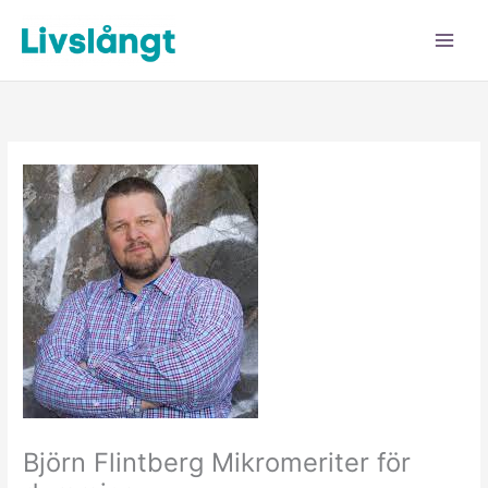
Hoppa
till
innehåll
Björn Flintberg Mikromeriter för