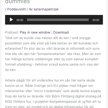
dummies
/
Poddavsnitt
/ Av
katarinapietrzak
Ljudspelare
00:00
00:00
Podcast:
Play in new window
|
Download
Tänk om du kunde visa nästan allt du kan i små snygga
pusselbitar som alla visar på hela kartan av din kunskap och
erfarenhet? En stor del av vårt lärande är informellt och syns
inte alls när den här ”kompetenskartan” ska ritas. Men du som
har många kortare utbildningar eller du som saknar komplett
formell utbildning – behöver också kunna samla och visa det
du kan.
Arbete pågår för att undersöka hur en sån här karta skulle
kunna se ut. Både Sverige och EU jobbar med frågan om
mikromeriter eller ”micro credentials” som skulle kunna koppla
ihop din karta av lärande. Hör Björn Flintberg digital strateg på
RISE förklara hur. I projektet Kompetenspasset är syftet att ta
fram en pilot, en modell och en digital infrastruktur för att