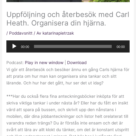
Uppföljning och återbesök med Carl
Heath. Organisera din hjärna.
/
Poddavsnitt
/ Av
katarinapietrzak
Ljudspelare
00:00
00:00
Podcast:
Play in new window
|
Download
Vi gör ett återbesök och besöker ännu en gång Carls hjärna för
att prata om hur man kan organisera sina tankar och sitt
lärande. Och hur har det gått, hur ser det ut idag?
***Har du också flera fina anteckningsböcker inköpta för att
skriva viktiga tankar i under nästa år? Eller har du fått en insikt
värd att spara på bussen, och skrivit upp den nånstans i
mobilen, där dina jobbanteckningar och listor helt orelaterat till
varandra redan trängs? Du är förstås inte ensam och det är
svårt att lära av allt klokt du tänker, om det är konstant utspritt