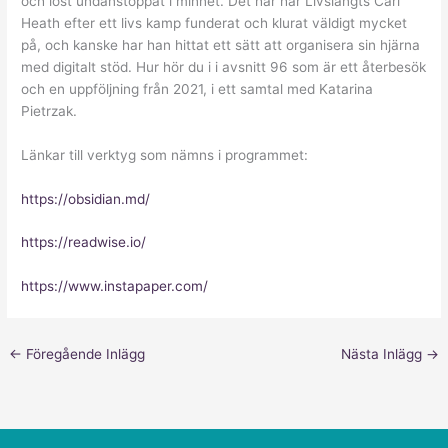
och löst undanstoppat i minnet. Det här har Livslångts Carl
Heath efter ett livs kamp funderat och klurat väldigt mycket
på, och kanske har han hittat ett sätt att organisera sin hjärna
med digitalt stöd. Hur hör du i i avsnitt 96 som är ett återbesök
och en uppföljning från 2021, i ett samtal med Katarina
Pietrzak.
Länkar till verktyg som nämns i programmet:
https://obsidian.md/
https://readwise.io/
https://www.instapaper.com/
←
Föregående Inlägg
Nästa Inlägg
→