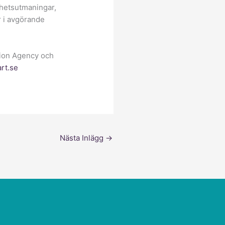
rhetsutmaningar,
r i avgörande
tion Agency och
rt.se
Nästa Inlägg
→