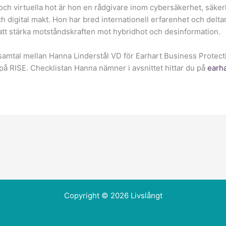
och virtuella hot är hon en rådgivare inom cybersäkerhet, säke
h digital makt. Hon har bred internationell erfarenhet och delta
t stärka motståndskraften mot hybridhot och desinformation.
t samtal mellan Hanna Linderstål VD för Earhart Business Protec
 på RISE. Checklistan Hanna nämner i avsnittet hittar du på
earha
Copyright © 2026 Livslångt