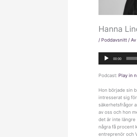
Hanna Lin
/
Poddavsnitt
/ A
Ljudspelare
00:00
Podcast:
Play in
Hon började sin b
intresserat sig fö
säkerhetsfrågor av
av oss och hon men
det är inte längre
några få procent 
entreprenör och V