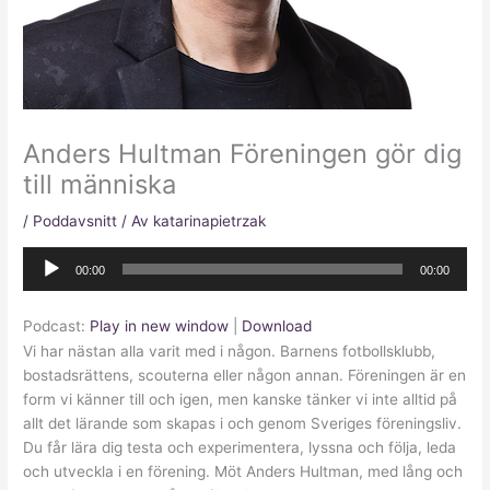
Anders Hultman Föreningen gör dig
till människa
/
Poddavsnitt
/ Av
katarinapietrzak
Ljudspelare
00:00
00:00
Podcast:
Play in new window
|
Download
Vi har nästan alla varit med i någon. Barnens fotbollsklubb,
bostadsrättens, scouterna eller någon annan. Föreningen är en
form vi känner till och igen, men kanske tänker vi inte alltid på
allt det lärande som skapas i och genom Sveriges föreningsliv.
Du får lära dig testa och experimentera, lyssna och följa, leda
och utveckla i en förening. Möt Anders Hultman, med lång och