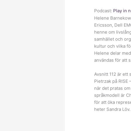
Podcast:
Play in
Helene Barnekow, 
Ericsson, Dell EMC
henne om livslång
samhället och org
kultur och vilka f
Helene delar med 
användas för att s
Avsnitt 112 är et
Pietrzak på RISE 
när det pratas om
språkmodell är C
för att öka repre
heter Sandra Löv.