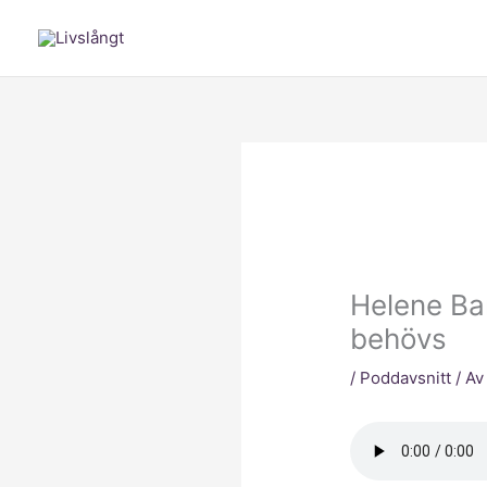
Hoppa
till
innehåll
Helene Ba
behövs
/
Poddavsnitt
/ A