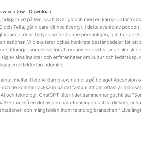
 new window
|
Download
tidigare vd på Microsoft Sverige och med en karriär i storför
 och Telia, går vidare till nya äventyr. I detta avsnitt av podden
t lärande, dess betydelse för henne personligen, och hur det k
anisationer. Vi diskuterar också konkreta beståndsdelar för att
örutsättningar som krävs för att organisatoriskt lärande ska ske p
sig av sina insikter och erfarenheter om kultur och ledarskap, 
kapa en effektiv lärandemiljö.
t samtal mellan Helene Barnekow numera på bolaget Ascension o
– och de kommer också in på det faktum att det oftast är män s
 AI och teknologi. ChatGPT låter i det sammanhanget hälsa: ”S
hatGPT också en del av den här utmaningen och vi diskuterar v
sentationen och mångfalden inom teknologibranschen.” Livslång