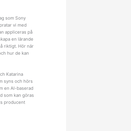
etag som Sony
 pratar vi med
an appliceras på
 skapa en lärande
å riktigt. Hör när
och hur de kan
ch Katarina
om syns och hörs
om en AI-baserad
ad som kan göras
ts producent