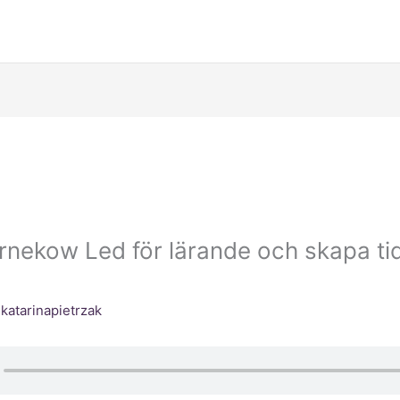
rnekow Led för lärande och skapa t
v
katarinapietrzak