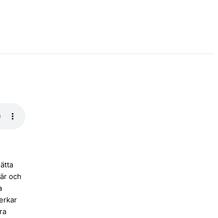
ätta
 är och
a
erkar
ra