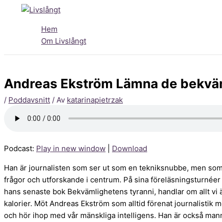
Hoppa
till
innehåll
Hem
Om Livslångt
Andreas Ekström Lämna de bekväma
/
Poddavsnitt
/ Av
katarinapietrzak
Podcast:
Play in new window
|
Download
Han är journalisten som ser ut som en tekniksnubbe, men som br
frågor och utforskande i centrum. På sina föreläsningsturnéer
hans senaste bok Bekvämlighetens tyranni, handlar om allt vi ä
kalorier. Möt Andreas Ekström som alltid förenat journalistik 
och hör ihop med vår mänskliga intelligens. Han är också mann